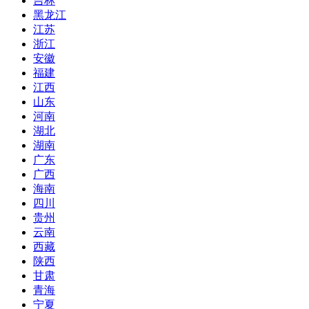
吉林
黑龙江
江苏
浙江
安徽
福建
江西
山东
河南
湖北
湖南
广东
广西
海南
四川
贵州
云南
西藏
陕西
甘肃
青海
宁夏