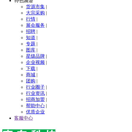
特色频道
货源市集
|
大宗采购
|
行情
|
展会服务
|
招聘
|
知道
|
专题
|
图库
|
星级品牌
|
企业视频
|
下载
|
商城
|
团购
|
行业圈子
|
行业资讯
|
招商加盟
|
帮助中心
|
优质企业
客服中心