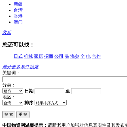
新疆
台湾
香港
澳门
收起
您还可以找：
日式
机械
家居
招商
公司
品
海参
全
电
合作
展开更多条件搜索
关键词：
分类：
日期
至
地区：
排序
中国物资网温馨提示：
请新老用户加强对信息真实性及其发布