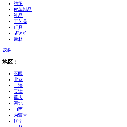
纺织
皮革制品
礼品
工艺品
玩具
减速机
建材
收起
地区：
不限
北京
上海
天津
重庆
河北
山西
内蒙古
辽宁